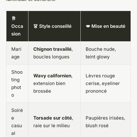
🥂
Occa
👗 Style conseillé
💋 Mise en beauté
sion
Mari
Chignon travaillé
,
Bouche nude,
age
boucles longues
teint glowy
Shoo
Wavy californien
,
Lèvres rouge
ting
extension bien
cerise, eyeliner
phot
brossée
prononcé
o
Soiré
e
Torsade sur côté
,
Paupières irisées,
casu
raie sur le milieu
blush rosé
al